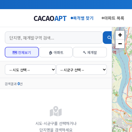
CACAO
APT
목적별 찾기
아파트 목록
+
−
🗺️ 전체보기
🏠 아파트
🔨 재개발
0
검색결과
건
시도·시군구를 선택하거나
단지명을 검색하세요